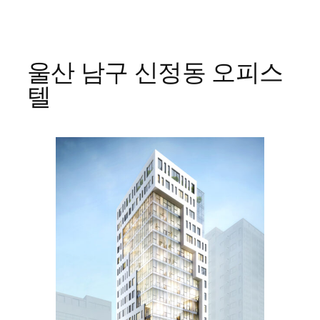
콘
텐
울산 남구 신정동 오피스
츠
로
텔
바
로
가
기