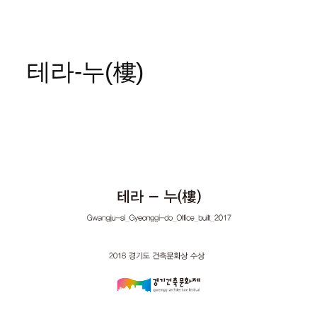
콘
텐
테라-누(樓)
츠
로
바
로
가
기