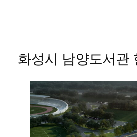
콘
텐
츠
로
화성시 남양도서관
바
로
가
기